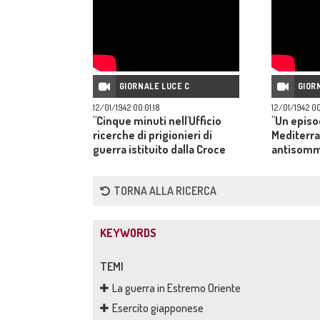
GIORNALE LUCE C
GIOR
12/01/1942 00:01:18
12/01/1942 0
"Cinque minuti nell'Ufficio
"Un episo
ricerche di prigionieri di
Mediterra
guerra istituito dalla Croce
antisomme
Rossa Italiana"
Marina in
sommergib
TORNA ALLA RICERCA
KEYWORDS
TEMI
La guerra in Estremo Oriente
Esercito giapponese