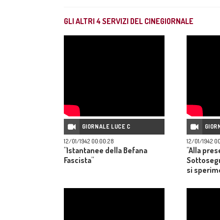
GLI ALTRI
4
SERVIZI DEL CINEGIORNALE
GIORNALE LUCE C
GIOR
12/01/1942 00:00:28
12/01/1942 0
"Istantanee della Befana
"Alla pre
Fascista"
Sottosegr
si sperim
super idra