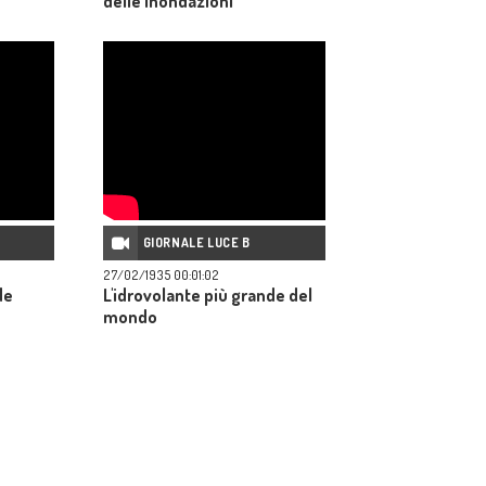
delle inondazioni
GIORNALE LUCE B
27/02/1935 00:01:02
de
L'idrovolante più grande del
mondo