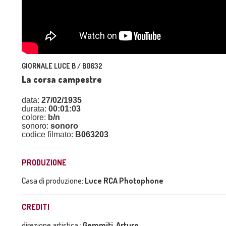
GIORNALE LUCE B / B0632
La corsa campestre
data:
27/02/1935
durata:
00:01:03
colore:
b/n
sonoro:
sonoro
codice filmato:
B063203
PRODUZIONE
Casa di produzione:
Luce RCA Photophone
CREDITI
direzione artistica :
Gemmiti, Arturo