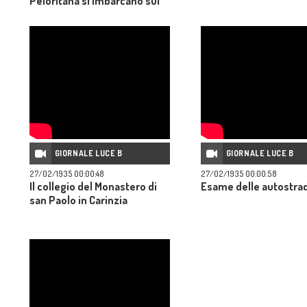
Peloritana si imbarcano sul
transatlantico Vulcania in
partenza per la Somalia
GIORNALE LUCE B
GIORNALE LUCE B
27/02/1935 00:00:48
27/02/1935 00:00:58
Il collegio del Monastero di
Esame delle autostra
san Paolo in Carinzia