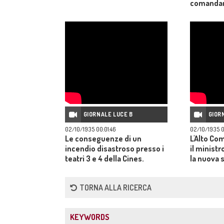
comandan
Bergamo, e 
soldati de
Sasso, su
'Saturnia'
Principe 
Duca di Pi
GIORNALE LUCE B
GIOR
02/10/1935 00:01:46
02/10/1935 0
Le conseguenze di un
L'Alto Co
incendio disastroso presso i
il minist
teatri 3 e 4 della Cines.
la nuova 
Nefasit.
TORNA ALLA RICERCA
KEYWORDS