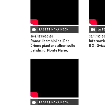
LA SETTIMANA INCOM
LA S
30/11/1951 00:01:20
30/11/1951 00
Roma: i bambini del Don
Internazio
Orione piantano alberi sulle
B 2 - Sviz
pendici di Monte Mario;
analoga iniziativa in altre
città d'Italia: Firenze, Milano,
Torino.
LA SETTIMANA INCOM