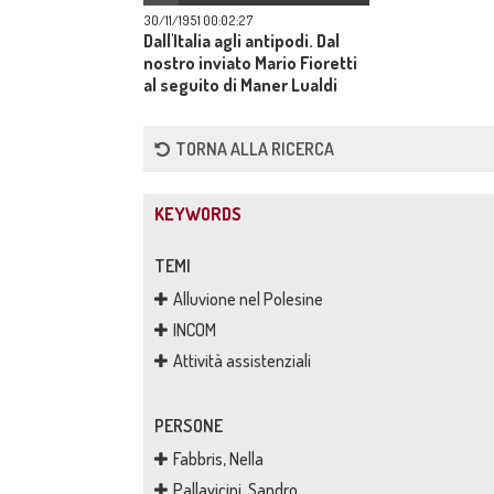
30/11/1951 00:02:27
Dall'Italia agli antipodi. Dal
nostro inviato Mario Fioretti
al seguito di Maner Lualdi
inviato speciale del "Corriere
della Sera".Da Karachi a
TORNA ALLA RICERCA
Nuova Delhi.
KEYWORDS
TEMI
Alluvione nel Polesine
INCOM
Attività assistenziali
PERSONE
Fabbris, Nella
Pallavicini, Sandro