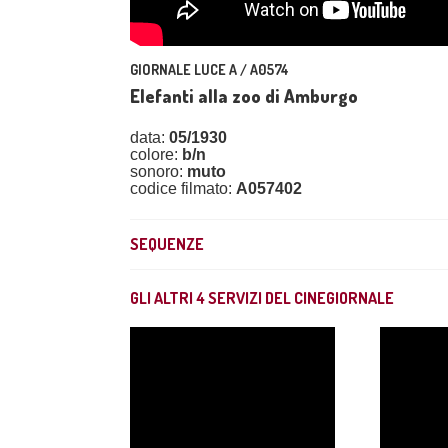
GIORNALE LUCE A / A0574
Elefanti alla zoo di Amburgo
data:
05/1930
colore:
b/n
sonoro:
muto
codice filmato:
A057402
SEQUENZE
GLI ALTRI
4
SERVIZI DEL CINEGIORNALE