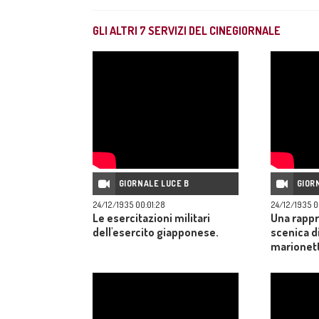
GLI ALTRI
7
SERVIZI DEL CINEGIORNALE
GIORNALE LUCE B
GIOR
24/12/1935 00:01:28
24/12/1935 0
Le esercitazioni militari
Una rapp
dell'esercito giapponese.
scenica di
marionet