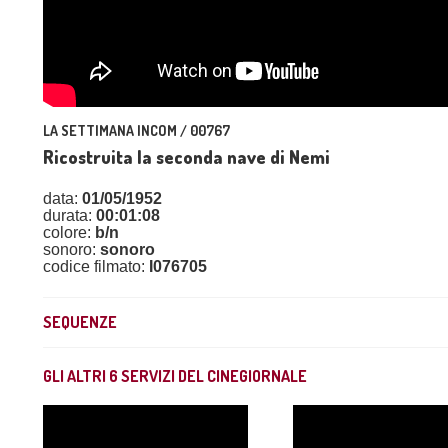
LA SETTIMANA INCOM / 00767
Ricostruita la seconda nave di Nemi
data:
01/05/1952
durata:
00:01:08
colore:
b/n
sonoro:
sonoro
codice filmato:
I076705
SEQUENZE
GLI ALTRI
6
SERVIZI DEL CINEGIORNALE