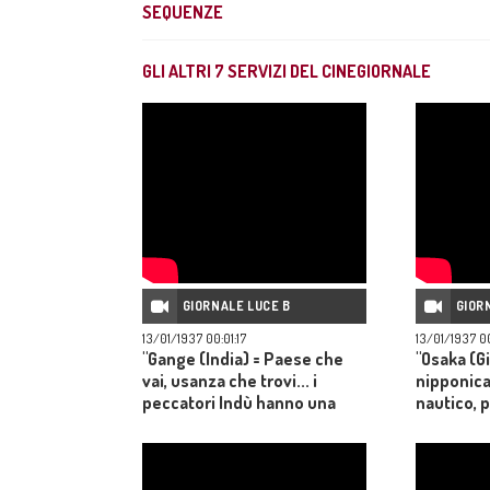
SEQUENZE
GLI ALTRI
7
SERVIZI DEL CINEGIORNALE
GIORNALE LUCE B
GIOR
13/01/1937 00:01:17
13/01/1937 0
"Gange (India) = Paese che
"Osaka (G
vai, usanza che trovi... i
nipponica 
peccatori Indù hanno una
nautico,
spicciativa maniera di
favorito d
purificarsi: vanno in
Osaka"
pellegrinaggio sulle rive del