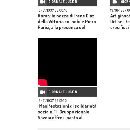
GIORNALE LUCE B
GIOR
13/01/1937 00:00:46
13/01/1937 0
Roma: le nozze di Irene Diaz
Artigianat
della Vittoria col nobile Piero
Ortisei. E
Parisi, alla presenza del
crocifissi
principe di Piemonte.
scuole del
della scuo
istituita 
dell'Educ
GIORNALE LUCE B
13/01/1937 00:01:20
"Manifestazioni di solidarietà
sociale.." Il Gruppo rionale
Savoia offre il pasto al
popolo, Maria di Savoia serve
i commensali. Il Banco di