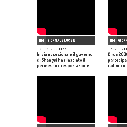
Gange, e ottengono il lavacro
della loro coscienza
compiendo le abluzioni di
rito nelle acque del fiume
sacro dello loro religione."
GIORNALE LUCE B
GIOR
13/01/1937 00:00:56
13/01/1937 00
In via eccezionale il governo
Circa 200
di Shangai ha rilasciato il
partecipa
permesso di esportazione
raduno mo
per un panda. Il viaggio del
d'inverno
panda a bordo di una nave. Il
topolino 'Minnie' trilla come
un uccellino. La Radio di
Chicago trasmette il suo
verso.