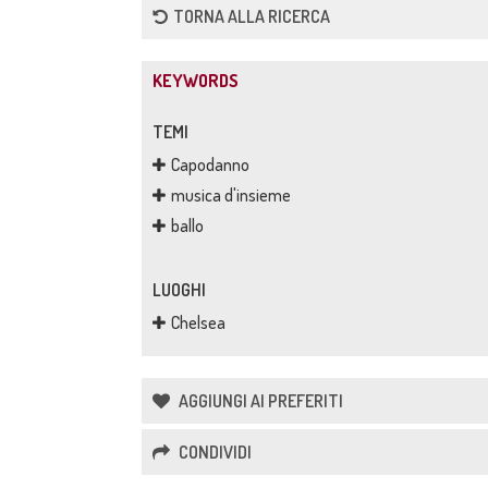
TORNA ALLA RICERCA
Santo Spirito offre per la
Befana i doni ai figli dei
dipendenti.
KEYWORDS
TEMI
Capodanno
musica d'insieme
ballo
LUOGHI
Chelsea
AGGIUNGI AI PREFERITI
CONDIVIDI