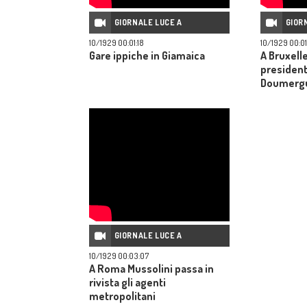
GIORNALE LUCE A
GIOR
10/1929 00:01:18
10/1929 00:01
Gare ippiche in Giamaica
A Bruxell
presiden
Doumergue
Briand
GIORNALE LUCE A
10/1929 00:03:07
A Roma Mussolini passa in
rivista gli agenti
metropolitani