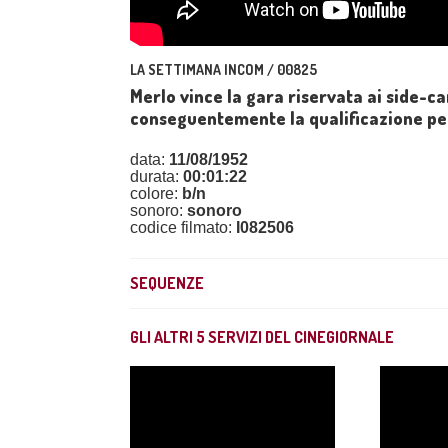
LA SETTIMANA INCOM / 00825
Merlo vince la gara riservata ai side-ca
conseguentemente la qualificazione per 
data:
11/08/1952
durata:
00:01:22
colore:
b/n
sonoro:
sonoro
codice filmato:
I082506
SEQUENZE
GLI ALTRI
5
SERVIZI DEL CINEGIORNALE