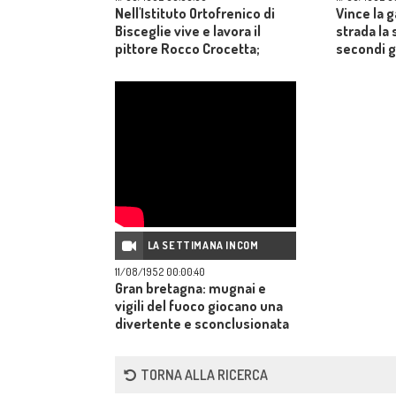
Nell'Istituto Ortofrenico di
Vince la g
Bisceglie vive e lavora il
strada la
pittore Rocco Crocetta;
secondi gl
infermo dalla nascita, ha
in alto f
imparato a governare il
d'oro alla
pennello con la bocca.
medaglia 
all'inglese
LA SETTIMANA INCOM
11/08/1952 00:00:40
Gran bretagna: mugnai e
vigili del fuoco giocano una
divertente e sconclusionata
partita di rugby sulla
spiaggia.
TORNA ALLA RICERCA