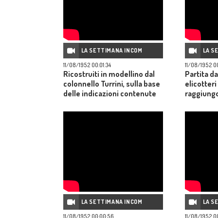
LA SETTIMANA INCOM
LA S
11/08/1952 00:01:34
11/08/1952 0
Ricostruiti in modellino dal
Partita da
colonnello Turrini, sulla base
elicotteri
delle indicazioni contenute
raggiungo
negli appunti di Leonardo, i
coprendo 
suoi progetti riguardanti
l'ingegneria navale.
LA SETTIMANA INCOM
LA S
11/08/1952 00:00:56
11/08/1952 0