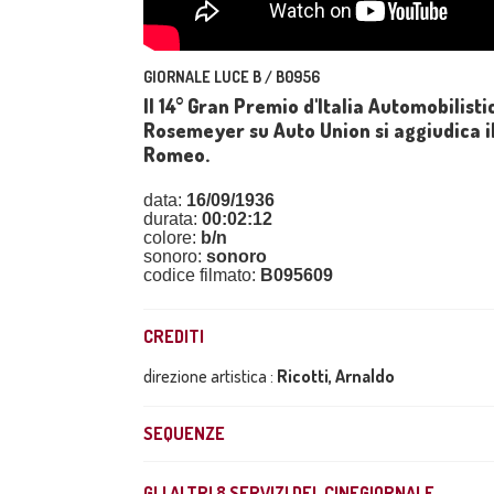
GIORNALE LUCE B / B0956
Il 14° Gran Premio d'Italia Automobilistic
Rosemeyer su Auto Union si aggiudica il
Romeo.
data:
16/09/1936
durata:
00:02:12
colore:
b/n
sonoro:
sonoro
codice filmato:
B095609
CREDITI
direzione artistica :
Ricotti, Arnaldo
SEQUENZE
GLI ALTRI
8
SERVIZI DEL CINEGIORNALE