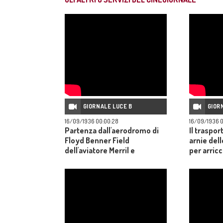
GIORNALE LUCE B
GIOR
16/09/1936 00:00:28
16/09/1936 
Partenza dall'aerodromo di
Il traspor
Floyd Benner Field
arnie del
dell'aviatore Merril e
per arricc
dell'artista di varietà Harry
profumo de
Richman per la doppia
loro ritor
trasvolata atlantica New
York-Londra-New York.