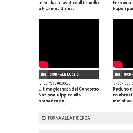
in Sicilia, ricavata dall'Orniello
Ferroviar
o Fraxinus Ornus.
Napoli pe
Nazionali
al monume
GIORNALE LUCE B
GIOR
16/09/1936 00:00:39
16/09/1936 0
Ultima giornata del Concorso
Raduno d
Nazionale Ippico alla
calabresi
presenza del
iniziativa
sottosegretario alla guerra e
Nazionale
di altre autorità.
Catanzaro
TORNA ALLA RICERCA