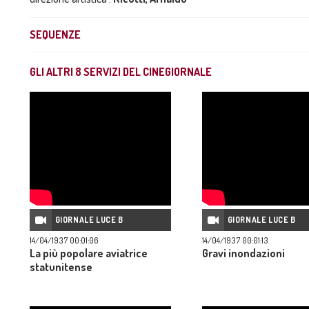
SEQUENZE
GLI ALTRI
8
SERVIZI DEL CINEGIORNALE
GIORNALE LUCE B
GIORNALE LUCE B
14/04/1937 00:01:06
14/04/1937 00:01:13
La più popolare aviatrice
Gravi inondazioni
statunitense