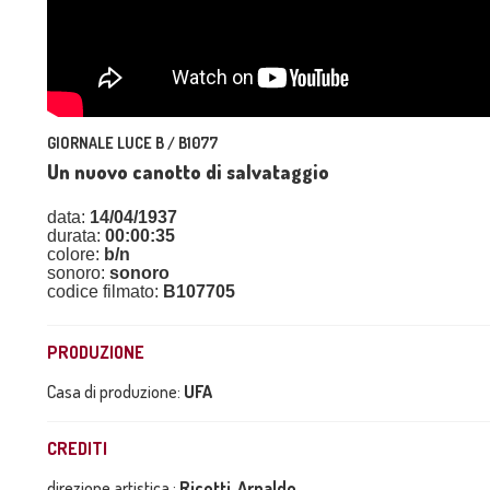
GIORNALE LUCE B / B1077
Un nuovo canotto di salvataggio
data:
14/04/1937
durata:
00:00:35
colore:
b/n
sonoro:
sonoro
codice filmato:
B107705
PRODUZIONE
Casa di produzione:
UFA
CREDITI
direzione artistica :
Ricotti, Arnaldo