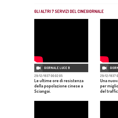
GLI ALTRI
7
SERVIZI DEL CINEGIORNALE
GIORNALE LUCE B
GIOR
29/12/1937 00:02:05
29/12/1937 0
Le ultime ore di resistenza
Una nuov
della popolazione cinese a
per migli
Sciangai.
del traffi
sdrucciole