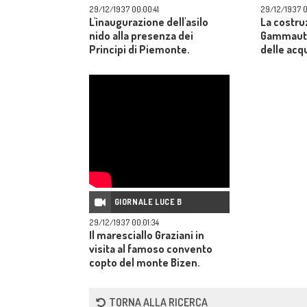
29/12/1937 00:00:41
29/12/1937 0
L'inaugurazione dell'asilo
La costruz
nido alla presenza dei
Gammauta 
Principi di Piemonte.
delle acq
GIORNALE LUCE B
29/12/1937 00:01:34
Il maresciallo Graziani in
visita al famoso convento
copto del monte Bizen.
TORNA ALLA RICERCA