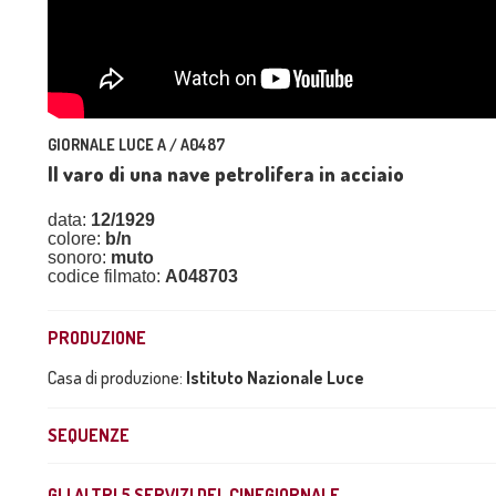
GIORNALE LUCE A / A0487
Il varo di una nave petrolifera in acciaio
data:
12/1929
colore:
b/n
sonoro:
muto
codice filmato:
A048703
PRODUZIONE
Casa di produzione:
Istituto Nazionale Luce
SEQUENZE
GLI ALTRI
5
SERVIZI DEL CINEGIORNALE