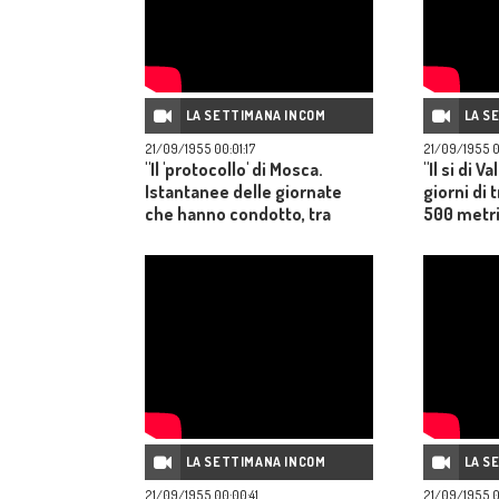
LA SETTIMANA INCOM
LA S
21/09/1955 00:01:17
21/09/1955 0
"Il 'protocollo' di Mosca.
"Il si di V
Istantanee delle giornate
giorni di t
che hanno condotto, tra
500 metri
difficili colloqui e cordiali
l'Abruzzo 
ricevimenti, al trattato tra
giacimenti
l'URSS e la Germania"
LA SETTIMANA INCOM
LA S
21/09/1955 00:00:41
21/09/1955 