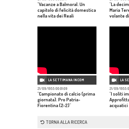
"Vacanze a Balmoral. Un
"La decim
capitolo di felicità domestica
Maria Tere
nella vita dei Reali
volante d
d'Inghilterra"
il record
l'avvincen
LA SETTIMANA INCOM
LA S
21/09/1955 00:01:09
21/09/1955 0
"Campionato di calcio (prima
"I soliti i
giornata). Pro Patria-
Approfitt
Fiorentina (2-2)"
acquatici
bagno-la
finisca l'
TORNA ALLA RICERCA