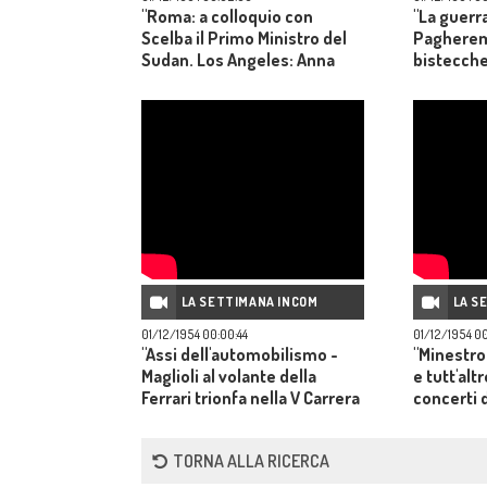
"Roma: a colloquio con
"La guerra
Scelba il Primo Ministro del
Pagherem
Sudan. Los Angeles: Anna
bistecche
Maria Pierangeli e Vic
all'opera 
Damone, oggi sposi.
produttiv
Inghilterra: trasparente e
leggera come un
impermeabile la nuova tuta
atomica. Palermo: con una
mostra di Morici si pare agli
ospiti il rinnovato palazzo De
Seta"
LA SETTIMANA INCOM
LA S
01/12/1954 00:00:44
01/12/1954 00
"Assi dell'automobilismo -
"Minestro
Maglioli al volante della
e tutt'alt
Ferrari trionfa nella V Carrera
concerti 
Messicana"
Germano 
TORNA ALLA RICERCA