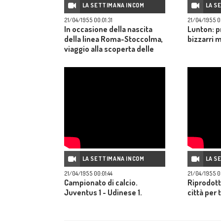
LA SETTIMANA INCOM
LA S
21/04/1955 00:01:31
21/04/1955 0
In occasione della nascita
Lunton: p
della linea Roma-Stoccolma,
bizzarri m
viaggio alla scoperta delle
bellezze dei paesi nordici:
Stoccolma, Oslo,
Copenaghen.
LA SETTIMANA INCOM
LA S
21/04/1955 00:01:44
21/04/1955 0
Campionato di calcio.
Riprodott
Juventus 1 - Udinese 1.
città per 