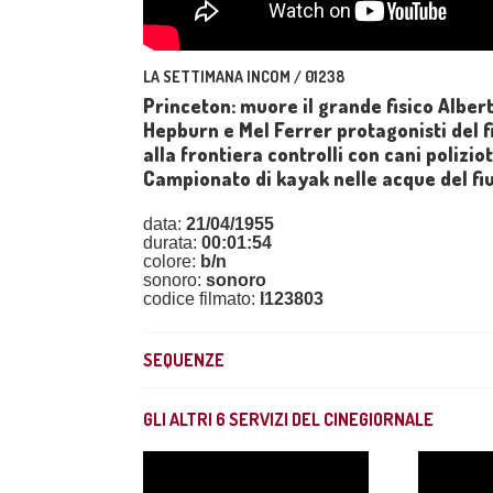
LA SETTIMANA INCOM / 01238
Princeton: muore il grande fisico Alber
Hepburn e Mel Ferrer protagonisti del fi
alla frontiera controlli con cani polizi
Campionato di kayak nelle acque del fi
data:
21/04/1955
durata:
00:01:54
colore:
b/n
sonoro:
sonoro
codice filmato:
I123803
SEQUENZE
GLI ALTRI
6
SERVIZI DEL CINEGIORNALE