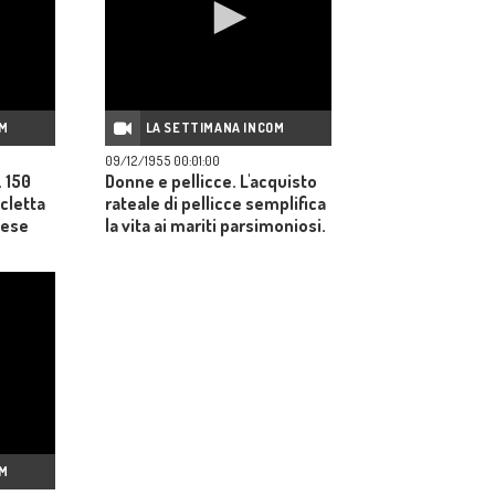
OM
LA SETTIMANA INCOM
09/12/1955 00:01:00
. 150
Donne e pellicce. L'acquisto
icletta
rateale di pellicce semplifica
nese
la vita ai mariti parsimoniosi.
OM