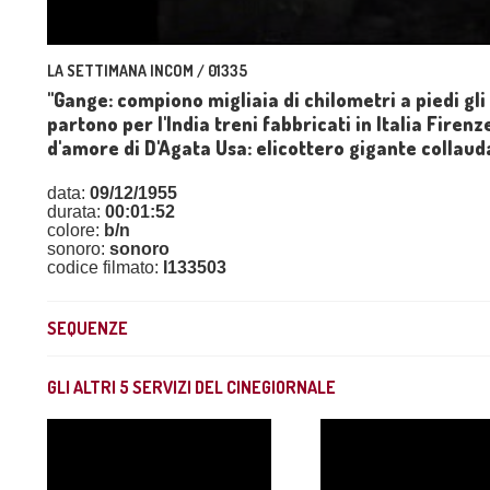
LA SETTIMANA INCOM / 01335
"Gange: compiono migliaia di chilometri a piedi gli 
partono per l'India treni fabbricati in Italia Firenz
d'amore di D'Agata Usa: elicottero gigante collaud
data:
09/12/1955
durata:
00:01:52
colore:
b/n
sonoro:
sonoro
codice filmato:
I133503
SEQUENZE
GLI ALTRI
5
SERVIZI DEL CINEGIORNALE