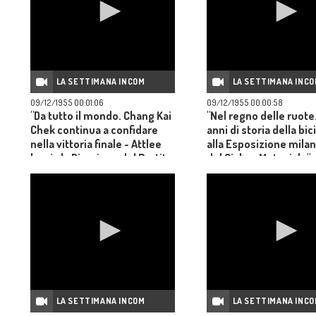
LA SETTIMANA INCOM
LA SETTIMANA INC
09/12/1955 00:01:06
09/12/1955 00:00:58
"Da tutto il mondo. Chang Kai
"Nel regno delle ruote
Chek continua a confidare
anni di storia della bic
nella vittoria finale - Attlee
alla Esposizione mila
lascia la Direzione del Partito
del Ciclo e Motociclo"
Laburista - Vigilia elettorale
in Francia - Maometto V resta
fedele alle tradizioni"
LA SETTIMANA INCOM
LA SETTIMANA INC