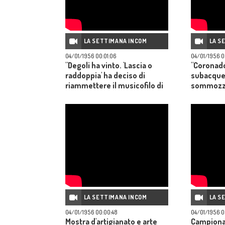
LA SETTIMANA INCOM
LA S
04/01/1956 00:01:06
04/01/1956 0
"Degoli ha vinto. 'Lascia o
"Coronad
raddoppia' ha deciso di
subacque
riammettere il musicofilo di
sommozza
Carpi".
Vincent: b
attori ital
di sottom
francese 
ribelle Ro
italiane c
grande c
siderurgi
S. Vigilio
Laurence 
Leigh"
LA SETTIMANA INCOM
LA S
04/01/1956 00:00:48
04/01/1956 0
Mostra d'artigianato e arte
Campionat