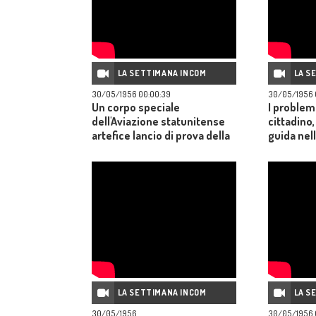
LA SETTIMANA INCOM
LA S
30/05/1956 00:00:39
30/05/1956 
Un corpo speciale
I problemi
dell'Aviazione statunitense
cittadino,
artefice lancio di prova della
guida nell
bomba H nell'atollo di Namu.
bambini 
sensibiliz
LA SETTIMANA INCOM
LA S
30/05/1956
30/05/1956 