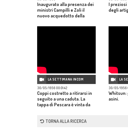
Inaugurato alla presenza dei
I preziosi
ministri Campilli e Zoli il
degli arti
nuovo acquedotto della
Flumendosa che rifornirà di
acqua la città di Cagliari.
LA SETTIMANA INCOM
LA S
30/05/1956 00:01:42
30/05/1956 
Coppi costretto a ritirarsi in
Whitsun: g
seguito a una caduta. La
asini.
tappa di Pescara è vinta da
Padoan ma la maglia rosa
resta a Fantini.
TORNA ALLA RICERCA