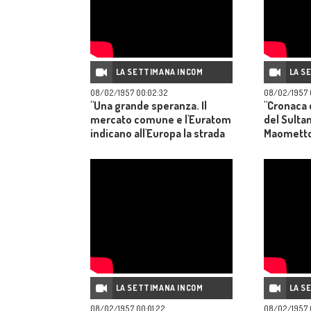
LA SETTIMANA INCOM
LA S
08/02/1957 00:02:32
08/02/1957 
"Una grande speranza. Il
"Cronaca d
mercato comune e l'Euratom
del Sulta
indicano all'Europa la strada
Maometto
maestra della sua rinascita"
LA SETTIMANA INCOM
LA S
08/02/1957 00:01:22
08/02/1957 0