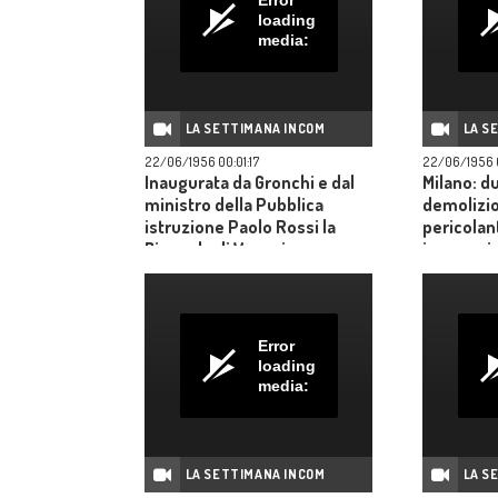
loading
media:
LA SETTIMANA INCOM
LA S
22/06/1956 00:01:17
22/06/1956 
Inaugurata da Gronchi e dal
Milano: d
ministro della Pubblica
demolizio
istruzione Paolo Rossi la
pericolant
Biennale di Venezia.
improvvi
che travo
Indianapol
modellin
un carro 
Error
riprodott
loading
reali; [Ne
media:
trigemini 
negli ulti
incontran
di Cengio
LA SETTIMANA INCOM
LA S
dell'elet