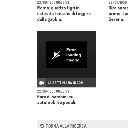
22/06/1956 00:00:53
22/06/1956 0
dal gover
Roma: quattro tigri in
Giro aereo
alimentar
cattività tentano di fuggire
primo il p
dalla gabbia.
Serena.
Error
loading
media:
LA SETTIMANA INCOM
22/06/1956 00:00:53
Gara di bambini su
automobili a pedali.
TORNA ALLA RICERCA