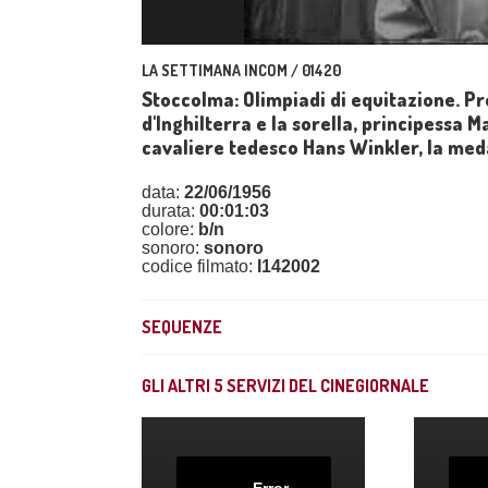
LA SETTIMANA INCOM / 01420
Stoccolma: Olimpiadi di equitazione. Pre
d'Inghilterra e la sorella, principessa M
cavaliere tedesco Hans Winkler, la meda
data:
22/06/1956
durata:
00:01:03
colore:
b/n
sonoro:
sonoro
codice filmato:
I142002
SEQUENZE
GLI ALTRI
5
SERVIZI DEL CINEGIORNALE
Error