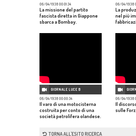
06/04/1938 00:01:34
06/04/1938 0
La missione del partito
La produz
fascista diretta in Giappone
nel più i
sbarca a Bombay.
fabbricazi
GIORNALE LUCE B
GIOR
06/04/1938 00:00:34
06/04/1938 0
Il varo di una motocisterna
Il discors
costruita per conto di una
sulle For
società petrolifera olandese.
TORNA ALL'ESITO RICERCA