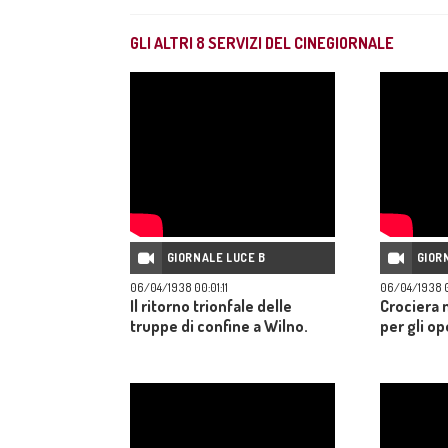
GLI ALTRI
8
SERVIZI DEL CINEGIORNALE
GIORNALE LUCE B
GIOR
06/04/1938 00:01:11
06/04/1938 0
Il ritorno trionfale delle
Crociera 
truppe di confine a Wilno.
per gli op