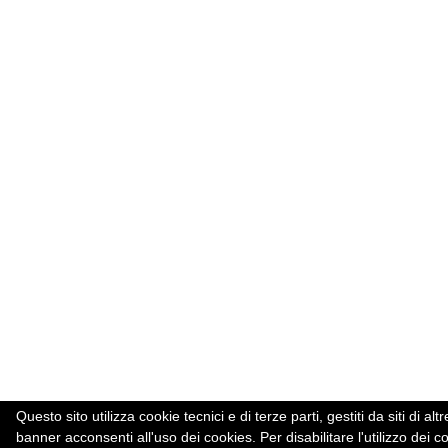
Questo sito utilizza cookie tecnici e di terze parti, gestiti da siti d
banner acconsenti all'uso dei cookies. Per disabilitare l'utilizzo dei c