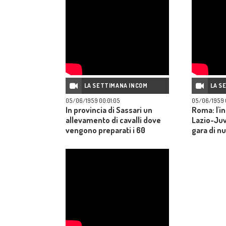
LA SETTIMANA INCOM
LA S
05/06/1959 00:01:05
05/06/1959 
In provincia di Sassari un
Roma: l'in
allevamento di cavalli dove
Lazio-Juv
vengono preparati i 60
gara di nu
purosangue che
parteciperanno alle
Olimpiadi.