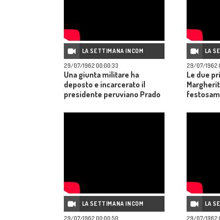
LA SETTIMANA INCOM
LA S
29/07/1962 00:00:33
29/07/1962 
Una giunta militare ha
Le due pr
deposto e incarcerato il
Margherit
presidente peruviano Prado
festosam
y Ugaterche per essersi
popolazio
rifiutato di annullare le
elezioni politiche.
LA SETTIMANA INCOM
LA S
29/07/1962 00:00:50
29/07/1962 