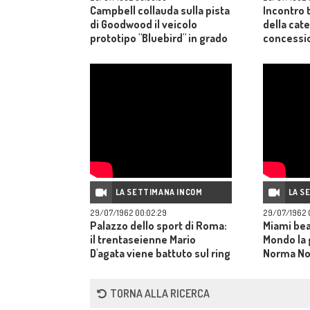
Campbell collauda sulla pista
Incontro 
di Goodwood il veicolo
della cate
prototipo "Bluebird" in grado
concessio
di raggiungere velocità
nazionali
elevatissime.
governo tr
ministro d
LA SETTIMANA INCOM
LA S
29/07/1962 00:02:29
29/07/1962 
Palazzo dello sport di Roma:
Miami bea
il trentaseienne Mario
Mondo la 
D'agata viene battuto sul ring
Norma Nol
dal pugile Federico Scarponi
italiano 
che conquista così il titolo
TORNA ALLA RICERCA
italiano dei pesi gallo.