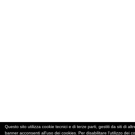
Questo sito utilizza cookie tecnici e di terze parti, gestiti da siti d
banner acconsenti all'uso dei cookies. Per disabilitare l'utilizzo dei c