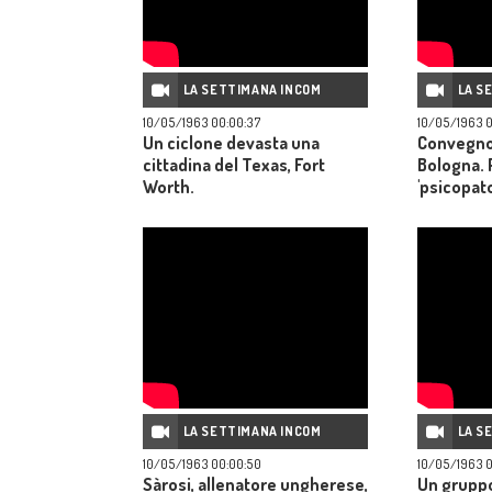
LA SETTIMANA INCOM
LA S
10/05/1963 00:00:37
10/05/1963 0
Un ciclone devasta una
Convegno 
cittadina del Texas, Fort
Bologna. 
Worth.
'psicopat
dell'espre
delle pitt
eseguite 
- finalizza
comprens
dei malati
accompag
mostra di
dei pazien
LA SETTIMANA INCOM
LA S
10/05/1963 00:00:50
10/05/1963 
Sàrosi, allenatore ungherese,
Un gruppo