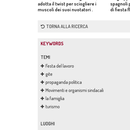
adotta il twist per sciogliere i
spagnoli 
muscoli dei suoi nuotatori .
di fiesta
presentat
Teatro Cl
TORNA ALLA RICERCA
"stella" d
Manuela V
KEYWORDS
TEMI
Festa del lavoro
gite
propaganda politica
Movimenti e organismi sindacali
la famiglia
turismo
LUOGHI