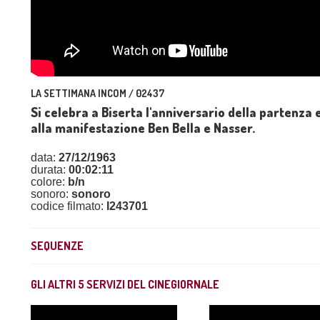
LA SETTIMANA INCOM / 02437
Si celebra a Biserta l'anniversario della partenza e
alla manifestazione Ben Bella e Nasser.
data:
27/12/1963
durata:
00:02:11
colore:
b/n
sonoro:
sonoro
codice filmato:
I243701
SEQUENZE
GLI ALTRI
5
SERVIZI DEL CINEGIORNALE