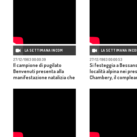
LA SETTIMANA INCOM
LA SETTIMANA INC
27/12/1963 00:00:39
27/12/1963 00:00:53
Il campione di pugilato
Si festeggia a Bessans
Benvenuti presenta alla
località alpina nei pres
manifestazione natalizia che
Chambery, il complea
si tiene all'Eur davanti a un
una anziana signora
grande magazzino.
centenaria; i motivi de
longevità degli abitant
villaggio.