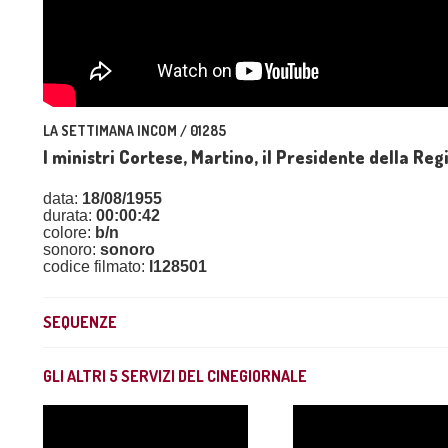
LA SETTIMANA INCOM / 01285
I ministri Cortese, Martino, il Presidente della Re
data:
18/08/1955
durata:
00:00:42
colore:
b/n
sonoro:
sonoro
codice filmato:
I128501
SEQUENZE
GLI ALTRI
5
SERVIZI DEL CINEGIORNALE