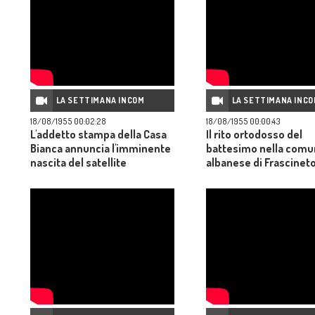
LA SETTIMANA INCOM
LA SETTIMANA INC
18/08/1955 00:02:28
18/08/1955 00:00:43
L'addetto stampa della Casa
Il rito ortodosso del
Bianca annuncia l'imminente
battesimo nella comu
nascita del satellite
albanese di Frascineto
artificiale Un barman di
Calabria
Cadenabbia espone i suoi
quadri Filippo di Edimburgo
partecipa alla regata di
Cowes Gli americani
sperimentano un lanciarazzi
alle falde del monte Fujiama.