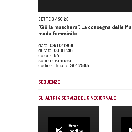
SETTE G / S0125
"Giù la maschera". La consegna delle M
moda femminile
data:
08/10/1968
durata:
00:01:46
colore:
b/n
sonoro:
sonoro
codice filmato:
G012505
SEQUENZE
GLI ALTRI
4
SERVIZI DEL CINEGIORNALE
Error
loading