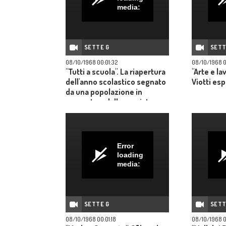
media:
SETTE G
SETT
08/10/1968 00:01:32
08/10/1968 0
"Tutti a scuola". La riapertura
"Arte e lav
dell'anno scolastico segnato
Viotti es
da una popolazione in
aumento e dalla persistenza
dei consueti problemi
Mancano le scuole, le aule.
Poi c'è il problema del costo -
"mandare a scuola un figlio
Error
costa uno stipendio" - .
loading
media:
SETTE G
SETT
08/10/1968 00:01:18
08/10/1968 0