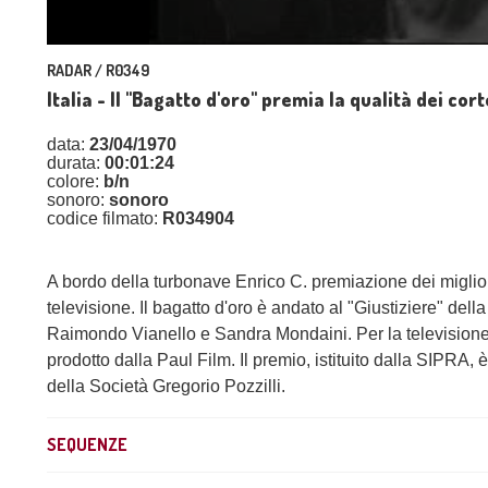
RADAR / R0349
Italia - Il "Bagatto d'oro" premia la qualità dei co
data:
23/04/1970
durata:
00:01:24
colore:
b/n
sonoro:
sonoro
codice filmato:
R034904
A bordo della turbonave Enrico C. premiazione dei migliori
televisione. Il bagatto d'oro è andato al "Giustiziere" dell
Raimondo Vianello e Sandra Mondaini. Per la televisione,
prodotto dalla Paul Film. Il premio, istituito dalla SIPRA
della Società Gregorio Pozzilli.
SEQUENZE