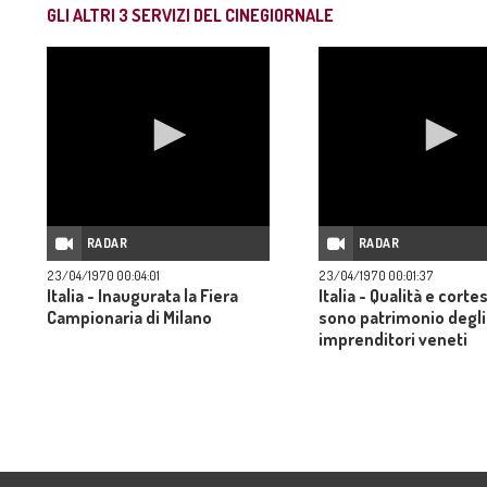
GLI ALTRI
3
SERVIZI DEL CINEGIORNALE
RADAR
RADAR
23/04/1970 00:04:01
23/04/1970 00:01:37
Italia - Inaugurata la Fiera
Italia - Qualità e corte
Campionaria di Milano
sono patrimonio degli
imprenditori veneti