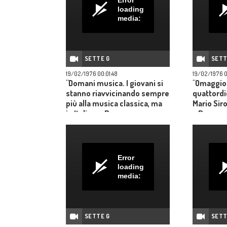
loading
media:
SETTE G
SETT
19/02/1976 00:01:48
19/02/1976 
"Domani musica. I giovani si
"Omaggio 
stanno riavvicinando sempre
quattordi
più alla musica classica, ma
Mario Sir
in Italia e a Roma
a Roma co
specialmente mancano le
rotonda e
sale: dalla discussione viene
delle sue 
fuori la protesta".
mostra or
Error
loading
media:
SETTE G
SETT