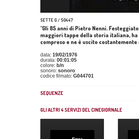
SETTE G / S0447
"Gli 85 anni di Pietro Nenni. Festeggiato 
maggiori tappe della storia italiana, h
compreso e ne è uscito costantemente c
data:
19/02/1976
durata:
00:01:05
colore:
b/n
sonoro:
sonoro
codice filmato:
G044701
SEQUENZE
GLI ALTRI
4
SERVIZI DEL CINEGIORNALE
Error