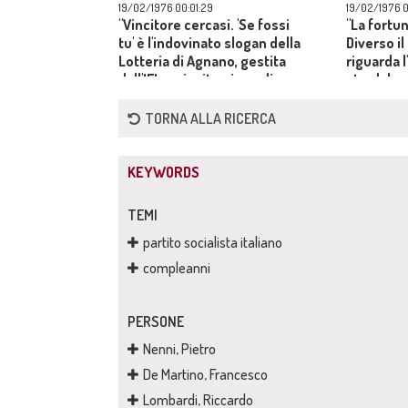
19/02/1976 00:01:29
19/02/1976 0
"Vincitore cercasi. 'Se fossi
"La fortun
tu' è l'indovinato slogan della
Diverso i
Lotteria di Agnano, gestita
riguarda 
dall'IFI: un invito pieno di
stradale;
piacevoli sottintesi"
la pruden
per andar
TORNA ALLA RICERCA
KEYWORDS
TEMI
partito socialista italiano
compleanni
PERSONE
Nenni, Pietro
De Martino, Francesco
Lombardi, Riccardo