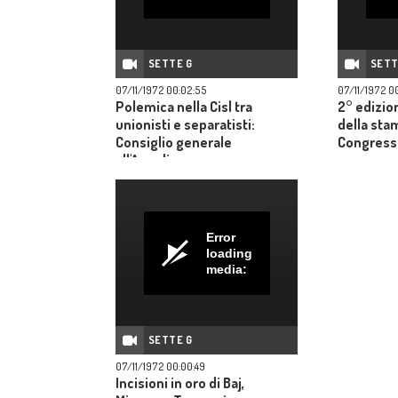
SETTE G
SETT
07/11/1972 00:02:55
07/11/1972 00
Polemica nella Cisl tra
2° edizio
unionisti e separatisti:
della sta
Consiglio generale
Congress
all'Angelicum
Error
loading
media:
SETTE G
07/11/1972 00:00:49
Incisioni in oro di Baj,