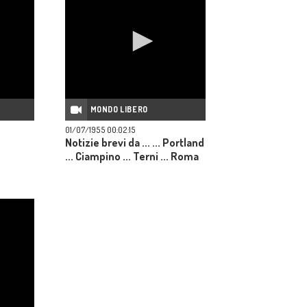
MONDO LIBERO
01/07/1955 00:02:15
Notizie brevi da ... ... Portland
... Ciampino ... Terni ... Roma