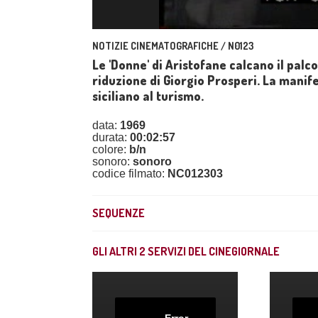
NOTIZIE CINEMATOGRAFICHE / N0123
Le 'Donne' di Aristofane calcano il palc
riduzione di Giorgio Prosperi. La mani
siciliano al turismo.
data:
1969
durata:
00:02:57
colore:
b/n
sonoro:
sonoro
codice filmato:
NC012303
SEQUENZE
GLI ALTRI
2
SERVIZI DEL CINEGIORNALE
Error