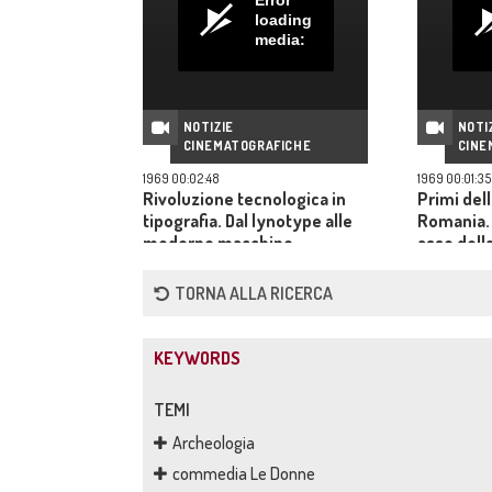
loading
media:
NOTIZIE
NOTI
CINEMATOGRAFICHE
CINE
1969 00:02:48
1969 00:01:35
Rivoluzione tecnologica in
Primi dell
tipografia. Dal lynotype alle
Romania.
moderne macchine
asso dell
elettroniche
Ioana Cra
poetessa
TORNA ALLA RICERCA
KEYWORDS
TEMI
Archeologia
commedia Le Donne