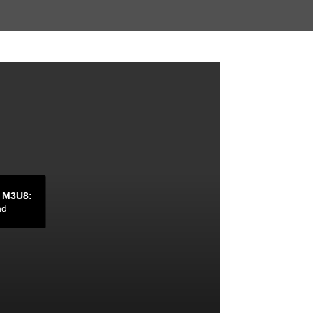
 M3U8:
nd