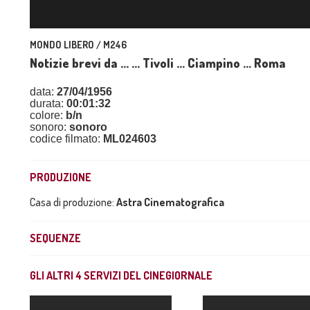
MONDO LIBERO / M246
Notizie brevi da ... ... Tivoli ... Ciampino ... Roma
data:
27/04/1956
durata:
00:01:32
colore:
b/n
sonoro:
sonoro
codice filmato:
ML024603
PRODUZIONE
Casa di produzione:
Astra Cinematografica
SEQUENZE
GLI ALTRI
4
SERVIZI DEL CINEGIORNALE