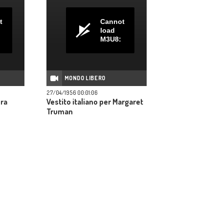
t
Cannot
load
M3U8:
MONDO LIBERO
27/04/1956 00:01:06
era
Vestito italiano per Margaret
Truman