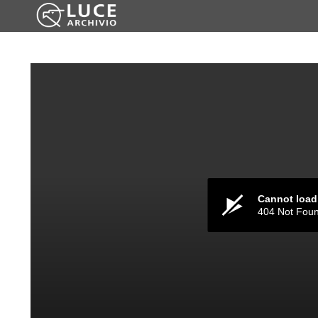
Cannot load
404 Not Fou