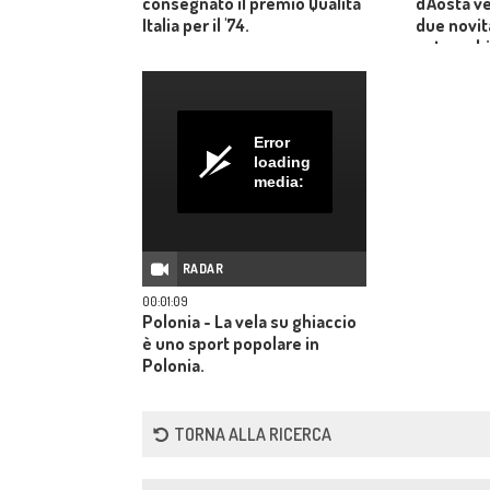
consegnato il premio Qualità
d'Aosta 
Italia per il '74.
due novità
automobil
Error
loading
media:
RADAR
00:01:09
Polonia - La vela su ghiaccio
è uno sport popolare in
Polonia.
TORNA ALLA RICERCA