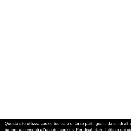
Questo sito utilizza cookie tecnici e di terze parti, gestiti da siti d
banner acconsenti all'uso dei cookies. Per disabilitare l'utilizzo dei c