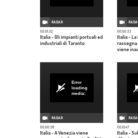
RADAR
RADA
00:01:32
00:00:33
Italia - Gli impianti portuali ed
Italia - La
industriali di Taranto
rassegna 
viene ina
consegnati
relativi a
della ras
Error
loading
media:
RADAR
RADA
00:00:38
00:01:47
Italia - A Venezia viene
Italia - Su