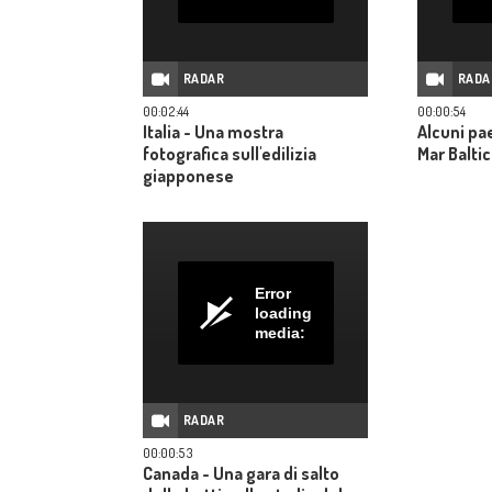
RADAR
RADA
00:02:44
00:00:54
Italia - Una mostra
Alcuni pae
fotografica sull'edilizia
Mar Balti
giapponese
Error
loading
media:
RADAR
00:00:53
Canada - Una gara di salto