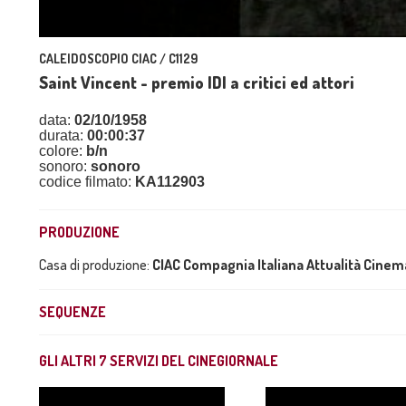
CALEIDOSCOPIO CIAC / C1129
Saint Vincent - premio IDI a critici ed attori
data:
02/10/1958
durata:
00:00:37
colore:
b/n
sonoro:
sonoro
codice filmato:
KA112903
PRODUZIONE
Casa di produzione:
CIAC Compagnia Italiana Attualità Cine
SEQUENZE
GLI ALTRI
7
SERVIZI DEL CINEGIORNALE