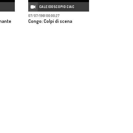
C
CALEIDOSCOPIO CIAC
07/07/1961 00:00:27
inante
Congo: Colpi di scena