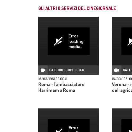
GLI ALTRI
8
SERVIZI DEL CINEGIORNALE
Error
loading
media:
CALEIDOSCOPIO CIAC
CALE
16/03/1961 00:00:41
16/03/1961 0
Roma - l'ambasciatore
Verona - 
Harrimam a Roma
dell'agric
Error