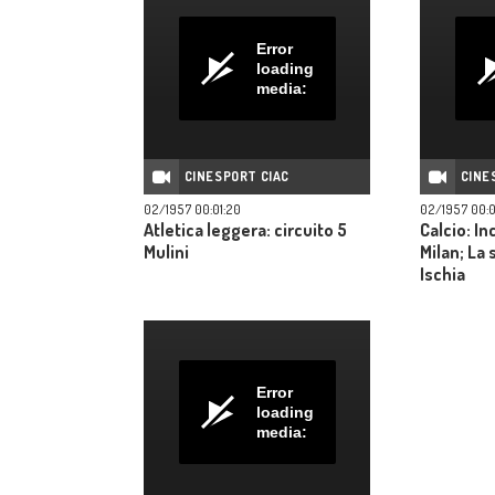
Error
loading
media:
CINESPORT CIAC
CINE
02/1957 00:01:20
02/1957 00:
Atletica leggera: circuito 5
Calcio: In
Mulini
Milan; La 
Ischia
Error
loading
media: