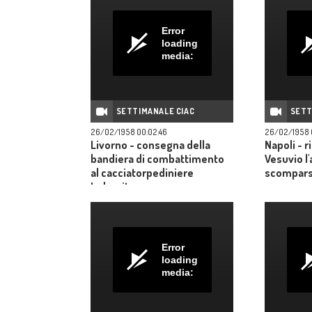
Error
loading
media:
SETTIMANALE CIAC
SETT
26/02/1958 00:02:46
26/02/1958 
Livorno - consegna della
Napoli - r
bandiera di combattimento
Vesuvio l
al cacciatorpediniere
scompar
Indomito
Error
loading
media: