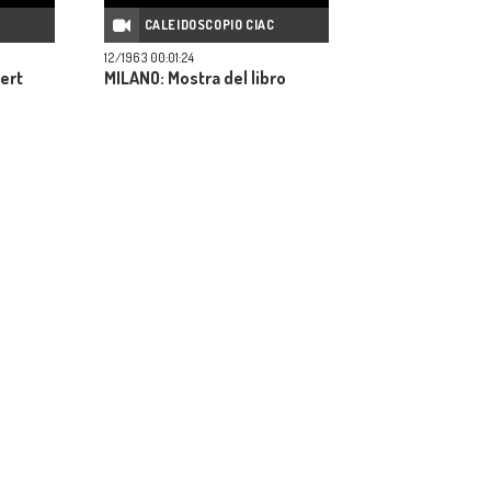
C
CALEIDOSCOPIO CIAC
12/1963 00:01:24
bert
MILANO: Mostra del libro