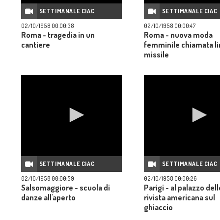
SETTIMANALE CIAC
SETTIMANALE CIAC
02/10/1958 00:00:38
02/10/1958 00:00:47
Roma - tragedia in un
Roma - nuova moda
cantiere
femminile chiamata l
missile
SETTIMANALE CIAC
SETTIMANALE CIAC
02/10/1958 00:00:59
02/10/1958 00:00:26
Salsomaggiore - scuola di
Parigi - al palazzo del
danze all'aperto
rivista americana sul
ghiaccio