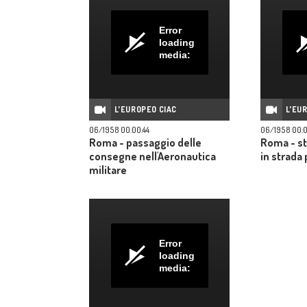
Error
loading
media:
L'EUROPEO CIAC
L'EU
06/1958 00:00:44
06/1958 00:
Roma - passaggio delle
Roma - st
consegne nell'Aeronautica
in strada
militare
Error
loading
media: