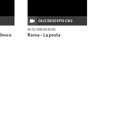
C
CALEIDOSCOPIO CIAC
16/12/1981 00:01:09
almico
Roma - La posta