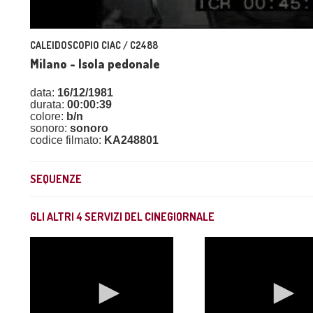
CALEIDOSCOPIO CIAC / C2488
Milano - Isola pedonale
data:
16/12/1981
durata:
00:00:39
colore:
b/n
sonoro:
sonoro
codice filmato:
KA248801
SEQUENZE
GLI ALTRI
4
SERVIZI DEL CINEGIORNALE