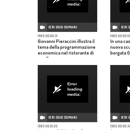
media:
IERI OGGI DOMANI
IERI 
1965 00:00:31
1965 00:00:51
Giovanni Pieraccini illustra il
In una ca
tema della programmazione
nuova scu
economica nel ristorante di
borgata O
un albergo romano
Error
loading
media:
IERI OGGI DOMANI
IERI 
1965 00:01:20
1965 00:00:3