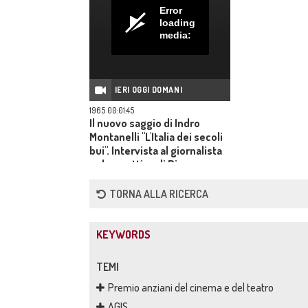
Error
loading
media:
IERI OGGI DOMANI
1965 00:01:45
Il nuovo saggio di Indro
Montanelli "L'Italia dei secoli
bui". Intervista al giornalista
nel suo attico di Piazza
Navona
TORNA ALLA RICERCA
KEYWORDS
TEMI
Premio anziani del cinema e del teatro
AGIS