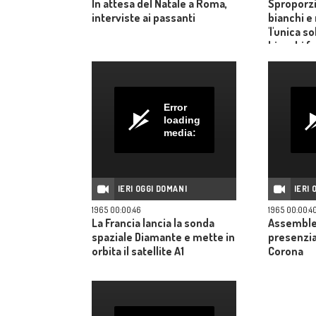
In attesa del Natale a Roma,
Sproporz
interviste ai passanti
bianchi e 
'l'unica s
bianchi fac
Error
loading
media:
IERI OGGI DOMANI
IERI 
1965 00:00:46
1965 00:00:4
La Francia lancia la sonda
Assemblea
spaziale Diamante e mette in
presenzia
orbita il satellite A1
Corona