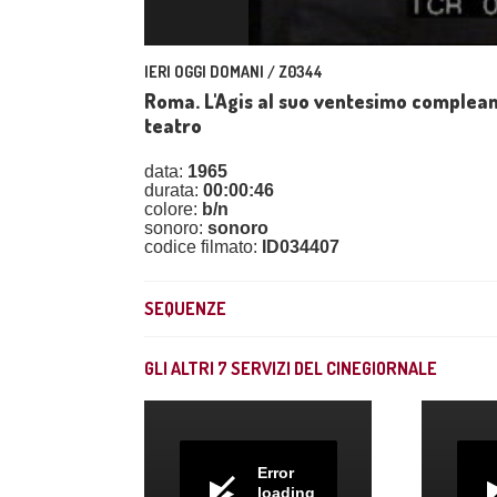
IERI OGGI DOMANI / Z0344
Roma. L'Agis al suo ventesimo complean
teatro
data:
1965
durata:
00:00:46
colore:
b/n
sonoro:
sonoro
codice filmato:
ID034407
SEQUENZE
GLI ALTRI
7
SERVIZI DEL CINEGIORNALE
Error
loading