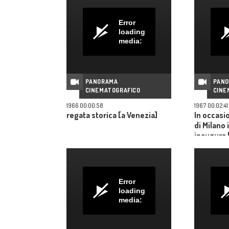
Error
loading
media:
PANORAMA
PAN
CINEMATOGRAFICO
CINE
1966 00:00:58
1967 00:02:41
regata storica [a Venezia]
In occasi
di Milano 
inaugura 
elettrodo
Error
loading
media: