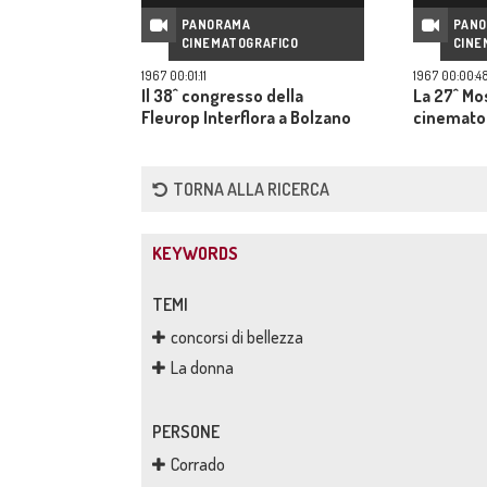
PANORAMA
PAN
CINEMATOGRAFICO
CINE
1967 00:01:11
1967 00:00:4
Il 38^ congresso della
La 27^ Mos
Fleurop Interflora a Bolzano
cinematog
TORNA ALLA RICERCA
KEYWORDS
TEMI
concorsi di bellezza
La donna
PERSONE
Corrado