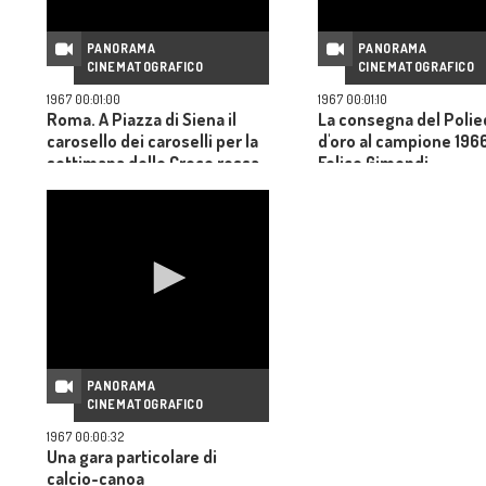
PANORAMA
PANORAMA
CINEMATOGRAFICO
CINEMATOGRAFICO
1967 00:01:00
1967 00:01:10
Roma. A Piazza di Siena il
La consegna del Polie
carosello dei caroselli per la
d'oro al campione 1966
settimana delle Croce rossa
Felice Gimondi
PANORAMA
CINEMATOGRAFICO
1967 00:00:32
Una gara particolare di
calcio-canoa