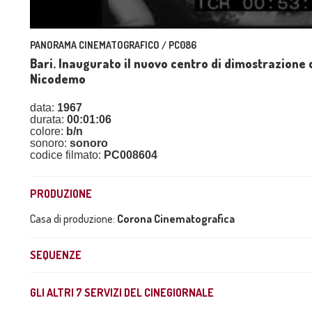
PANORAMA CINEMATOGRAFICO / PC086
Bari. Inaugurato il nuovo centro di dimostrazione d
Nicodemo
data:
1967
durata:
00:01:06
colore:
b/n
sonoro:
sonoro
codice filmato:
PC008604
PRODUZIONE
Casa di produzione:
Corona Cinematografica
SEQUENZE
GLI ALTRI
7
SERVIZI DEL CINEGIORNALE