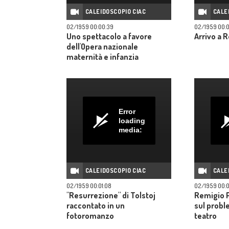
CALEIDOSCOPIO CIAC
CALE
02/1959 00:00:39
02/1959 00:
Uno spettacolo a favore
Arrivo a 
dell'Opera nazionale
maternità e infanzia
Error
loading
media:
CALEIDOSCOPIO CIAC
CALE
02/1959 00:01:08
02/1959 00:0
"Resurrezione" di Tolstoj
Remigio 
raccontato in un
sul proble
fotoromanzo
teatro